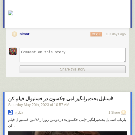
nimar
107 days ago
REPLY
Share this story
استایل بحث‌برانگیز اِمی جکسون در فستیوال فیلم کن!
Saturday May 20
th
, 2023
at
10:57 AM
1 Share
دلگرم
بازتاب استایل بحث‌برانگیز «اِمی جکسون» در دومین روز از ۷۶مین فستیوال فیلم
کن .