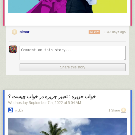
nimar
1343 days ago
REPLY
Share this story
خواب جزیره : تعبیر جزیره در خواب چیست ؟
Wednesday September 7
th
, 2022
at
5:04 AM
1 Share
دلگرم