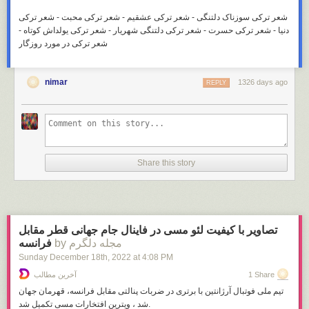
شعر ترکی سوزناک دلتنگی - شعر ترکی عشقیم - شعر ترکی محبت - شعر ترکی
دنیا - شعر ترکی حسرت - شعر ترکی دلتنگی شهریار - شعر ترکی یولداش کوتاه -
شعر ترکی در مورد روزگار
nimar
1326 days ago
REPLY
Share this story
تصاویر با کیفیت لئو مسی در فاینال جام جهانی قطر مقابل
by مجله دلگرم
فرانسه
Sunday December 18
th
, 2022
at
4:08 PM
1 Share
آخرین مطالب
تیم ملی فوتبال آرژانتین با برتری در ضربات پنالتی مقابل فرانسه، قهرمان جهان
شد ، ویترین افتخارات مسی تکمیل شد.