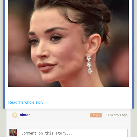
· ·
Read the whole story
nimar
1174 days ago
REPLY