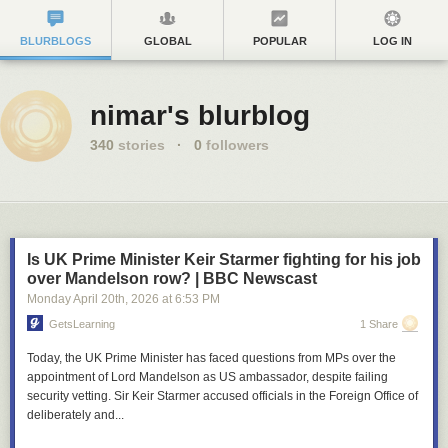
BLURBLOGS
GLOBAL
POPULAR
LOG IN
nimar's blurblog
340
stories
·
0
followers
Is UK Prime Minister Keir Starmer fighting for his job
over Mandelson row? | BBC Newscast
Monday April 20
th
, 2026
at
6:53 PM
GetsLearning
1 Share
Today, the UK Prime Minister has faced questions from MPs over the
appointment of Lord Mandelson as US ambassador, despite failing
security vetting. Sir Keir Starmer accused officials in the Foreign Office of
deliberately and...